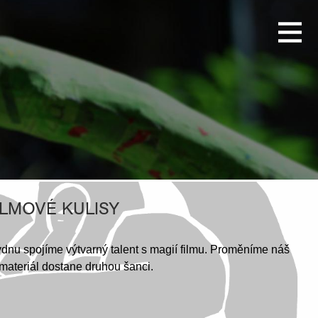
ILMOVÉ KULISY
dnu spojíme výtvarný talent s magií filmu. Proměníme náš
 materiál dostane druhou šanci.