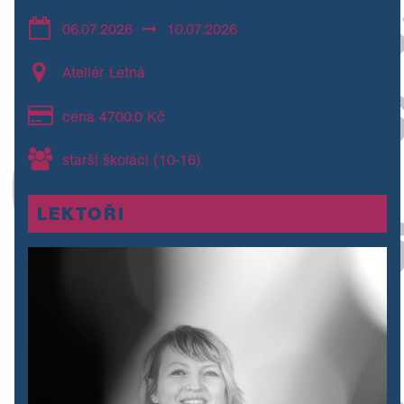
06.07.2026
10.07.2026
Ateliér Letná
cena 4700.0 Kč
starší školáci (10-16)
LEKTOŘI