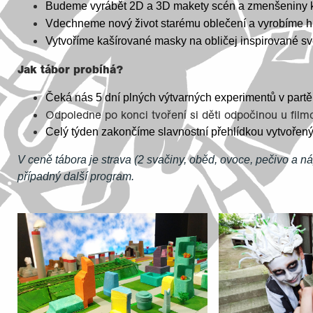
Budeme vyrábět 2D a 3D makety scén a zmenšeniny kul
Vdechneme nový život starému oblečení a vyrobíme his
Vytvoříme kašírované masky na obličej inspirované svě
Jak tábor probíhá?
Čeká nás 5 dní plných výtvarných experimentů v part
Odpoledne po konci tvoření si děti odpočinou u film
Celý týden zakončíme slavnostní přehlídkou vytvořenýc
V ceně tábora je strava (2 svačiny, oběd, ovoce, pečivo a ná
případný další program.