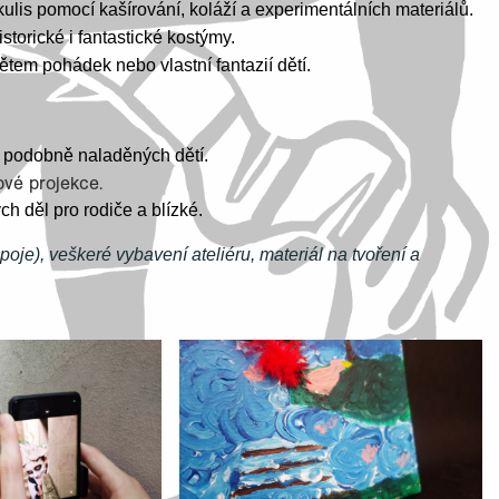
is pomocí kašírování, koláží a experimentálních materiálů.
torické i fantastické kostýmy.
tem pohádek nebo vlastní fantazií dětí.
ě podobně naladěných dětí.
ové projekce.
h děl pro rodiče a blízké.
poje), veškeré vybavení ateliéru, materiál na tvoření a