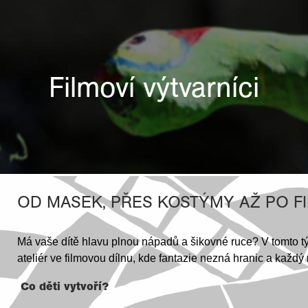
Filmoví výtvarníci
OD MASEK, PŘES KOSTÝMY AŽ PO F
Má vaše dítě hlavu plnou nápadů a šikovné ruce? V tomto tý
ateliér ve filmovou dílnu, kde fantazie nezná hranic a každý
Co děti vytvoří?