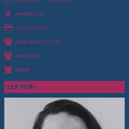
Aeroškola z.s.
cena 1100.0 Kč
starší školáci (10-16)
mladí (15+)
dospělí
LEKTOŘI