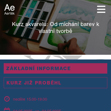
Kurz akvarelu: Od míchání barev k
vlastní tvorbě
ZÁKLADNÍ INFORMACE
KURZ JIŽ PROBĚHL
neděle 15.00-19.00
04.05.2025
04.05.2025