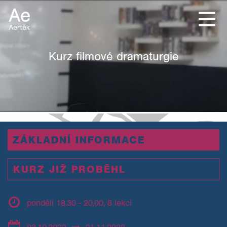
Kurz filmové dramaturgie
ZÁKLADNÍ INFORMACE
KURZ JIŽ PROBĚHL
pondělí 18.30 - 20.00, 8 lekcí
03.10.2022
21.11.2022