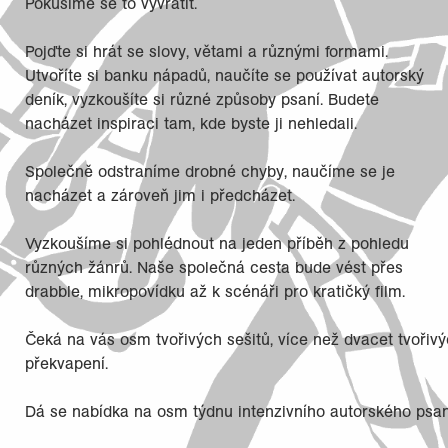
Pokusíme se to vyvrátit.
Pojďte si hrát se slovy, větami a různými formami.
Utvoříte si banku nápadů, naučíte se používat autorský
deník, vyzkoušíte si různé způsoby psaní. Budete
nacházet inspiraci tam, kde byste ji nehledali.
Společně odstraníme drobné chyby, naučíme se je
nacházet a zároveň jim i předcházet.
Vyzkoušíme si pohlédnout na jeden příběh z pohledu
různých žánrů. Naše společná cesta bude vést přes
drabble, mikropovídku až k scénáři pro kratičký film.
Čeká na vás osm tvořivých sešitů, více než dvacet tvořivýc
překvapení.
Dá se nabídka na osm týdnu intenzivního autorského psa