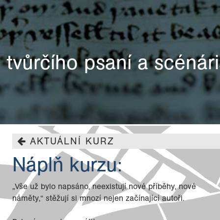
 tvůrčího psaní a scénári
AKTUÁLNÍ KURZ
Náplň kurzu:
„Vše už bylo napsáno, neexistují nové příběhy, nové
náměty,“ stěžují si mnozí nejen začínající autoři.