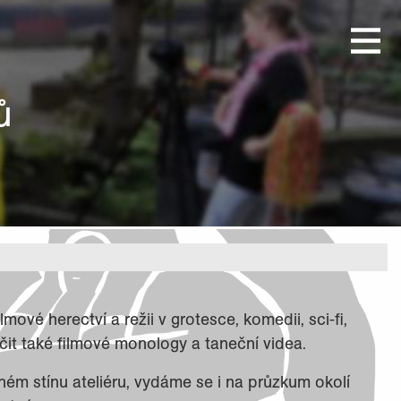
ů
mové herectví a režii v grotesce, komedii, sci-fi,
čit také filmové monology a taneční videa.
ém stínu ateliéru, vydáme se i na průzkum okolí