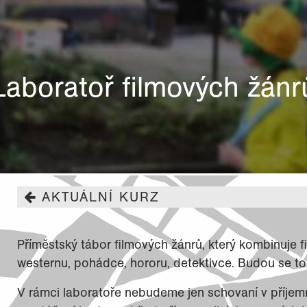
Laboratoř filmových žánr
AKTUÁLNÍ KURZ
Příměstský tábor filmových žánrů, který kombinuje fil
westernu, pohádce, hororu, detektivce. Budou se to
V rámci laboratoře nebudeme jen schovaní v příjemn