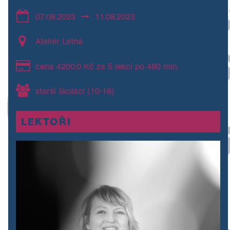
07.08.2023
11.08.2023
Ateliér Letná
cena 4200.0 Kč za 5 lekcí po 480 min.
starší školáci (10-16)
LEKTOŘI