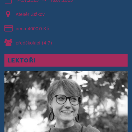
Ateliér Žižkov
cena 4000.0 Kč
předškoláci (4-7)
LEKTOŘI