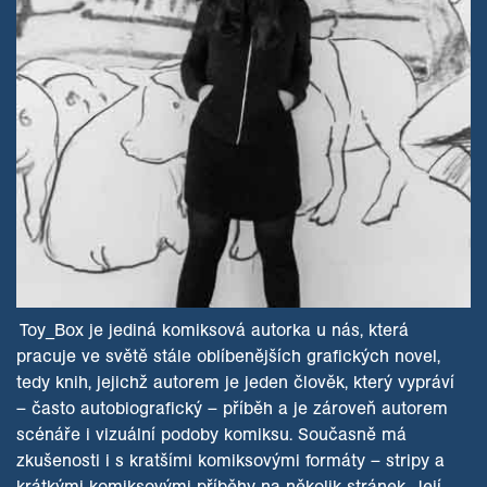
Toy_Box je jediná komiksová autorka u nás, která
pracuje ve světě stále oblíbenějších grafických novel,
tedy knih, jejichž autorem je jeden člověk, který vypráví
– často autobiografický – příběh a je zároveň autorem
scénáře i vizuální podoby komiksu. Současně má
zkušenosti i s kratšími komiksovými formáty – stripy a
krátkými komiksovými příběhy na několik stránek. Její