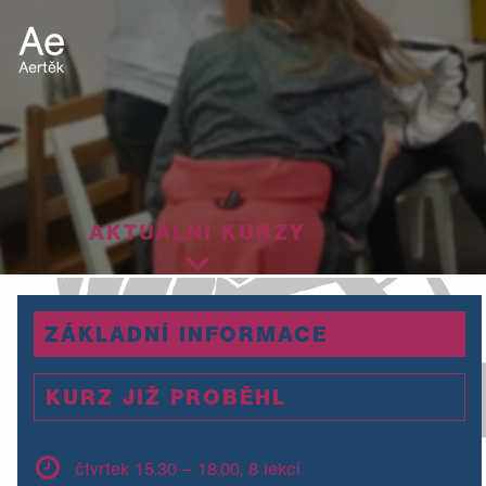
AKTUÁLNÍ KURZY
ZÁKLADNÍ INFORMACE
KURZ JIŽ PROBĚHL
čtvrtek 15.30 – 18.00, 8 lekcí