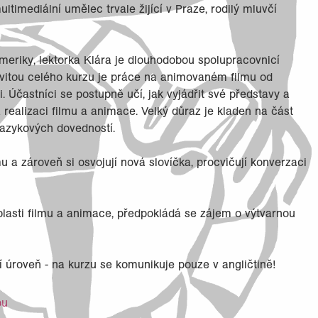
timediální umělec trvale žijící v Praze, rodilý mluvčí
 Ameriky, lektorka Klára je dlouhodobou spolupracovnicí
ktivitou celého kurzu je práce na animovaném filmu od
Účastníci se postupně učí, jak vyjádřit své představy a
a realizaci filmu a animace. Velký důraz je kladen na část
jazykových dovedností.
 a zároveň si osvojují nová slovíčka, procvičují konverzaci
blasti filmu a animace, předpokládá se zájem o výtvarnou
 úroveň - na kurzu se komunikuje pouze v angličtině!
ou