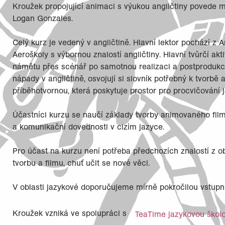
Kroužek propojující animaci s výukou angličtiny povede mul
Logan Gonzales.
Celý kurz je vedený v angličtině. Hlavní lektor pochází z
Aeroškoly s výbornou znalostí angličtiny. Hlavní tvůrčí a
námětu přes scénář po samotnou realizaci a postprodukci. 
nápady v angličtině, osvojují si slovník potřebný k tvorbě 
příběhotvornou, která poskytuje prostor pro procvičování 
Účastníci kurzu se naučí základy tvorby animovaného filmu
a komunikační dovednosti v cizím jazyce.
Pro účast na kurzu není potřeba předchozích znalostí z o
tvorbu a filmu, chuť učit se nové věci.
V oblasti jazykové doporučujeme mírně pokročilou vstupní
Kroužek vzniká ve spolupráci s
TeaTime jazykovou škol