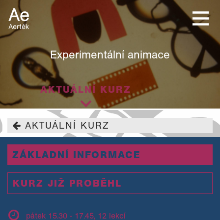
Experimentální animace
AKTUÁLNÍ KURZ
AKTUÁLNÍ KURZ
ZÁKLADNÍ INFORMACE
KURZ JIŽ PROBĚHL
pátek 15.30 - 17.45, 12 lekcí