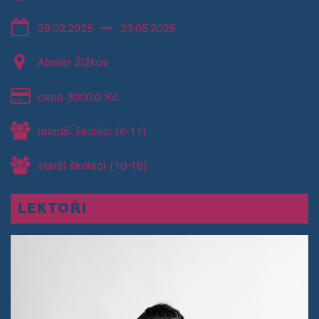
28.02.2025
23.05.2025
Ateliér Žižkov
cena 3000.0 Kč
mladší školáci (6-11)
starší školáci (10-16)
LEKTOŘI