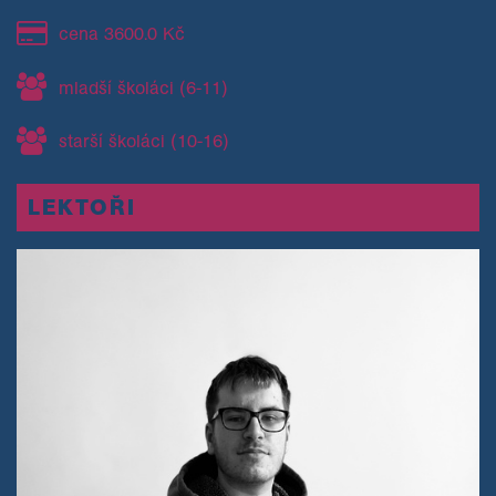
cena 3600.0 Kč
mladší školáci (6-11)
starší školáci (10-16)
LEKTOŘI