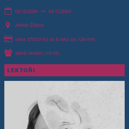
02.10.2024
04.12.2024
Ateliér Žižkov
cena 3700.0 Kč za 8 lekcí po 129 min.
starší školáci (10-16)
LEKTOŘI